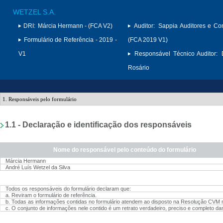
WETZEL S.A.
DRI:
Márcia Hermann - (FCA V2)
Auditor:
Sappia Auditores e Con
Formulário de Referência - 2019 -
(FCA 2019 V1)
V1
Responsável Técnico Auditor:
Rosário