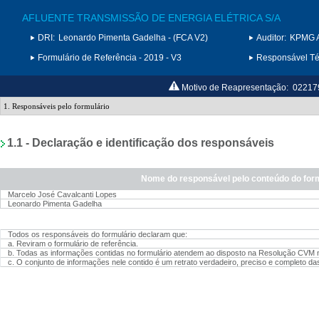
AFLUENTE TRANSMISSÃO DE ENERGIA ELÉTRICA S/A
DRI:
Leonardo Pimenta Gadelha - (FCA V2)
Auditor:
KPMG A
Formulário de Referência - 2019 - V3
Responsável Téc
Motivo de Reapresentação:
02217