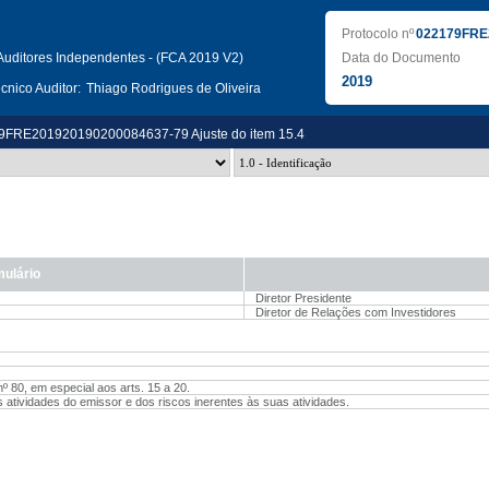
Protocolo nº
022179FRE
uditores Independentes - (FCA 2019 V2)
Data do Documento
2019
nico Auditor:
Thiago Rodrigues de Oliveira
9FRE201920190200084637-79 Ajuste do item 15.4