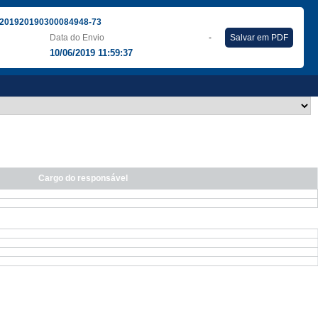
201920190300084948-73
Data do Envio
-
Salvar em PDF
10/06/2019 11:59:37