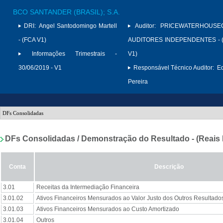
BCO SANTANDER (BRASIL); S.A.
DRI:
Angel Santodomingo Martell
Auditor:
PRICEWATERHOUSE
- (FCA V1)
AUDITORES INDEPENDENTES - (
Informações Trimestrais -
V1)
30/06/2019 - V1
Responsável Técnico Auditor:
Ed
Pereira