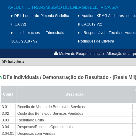
AFLUENTE TRANSMISSÃO DE ENERGIA ELÉTRICA S/A
DRI:
Leonardo Pimenta Gadelha -
Auditor:
KPMG Auditores Indep
(FCA V2)
(FCA 2019 V2)
Informações Trimestrais -
Responsável Técnico Auditor
30/06/2019 - V2
Rodrigues de Oliveira
Motivo de Reapresentação:
Alteração do arqu