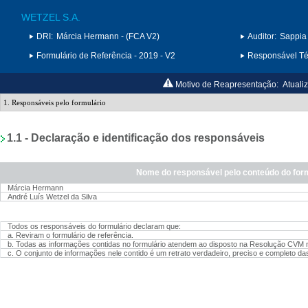
WETZEL S.A.
DRI:
Márcia Hermann - (FCA V2)
Auditor:
Sappia 
Formulário de Referência - 2019 - V2
Responsável Téc
Motivo de Reapresentação:
Atuali