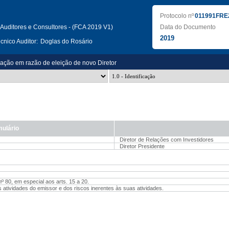
Protocolo nº
011991FRE
Auditores e Consultores - (FCA 2019 V1)
Data do Documento
2019
nico Auditor:
Doglas do Rosário
zação em razão de eleição de novo Diretor