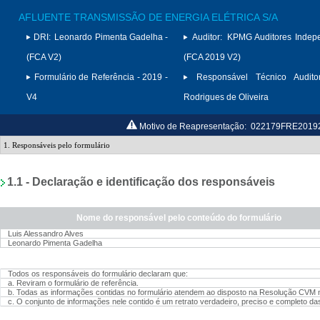
AFLUENTE TRANSMISSÃO DE ENERGIA ELÉTRICA S/A
DRI:
Leonardo Pimenta Gadelha -
Auditor:
KPMG Auditores Indep
(FCA V2)
(FCA 2019 V2)
Formulário de Referência - 2019 -
Responsável Técnico Auditor
V4
Rodrigues de Oliveira
Motivo de Reapresentação:
022179FRE201920