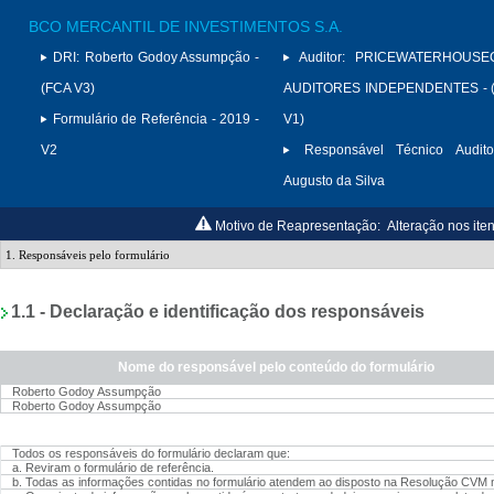
BCO MERCANTIL DE INVESTIMENTOS S.A.
DRI:
Roberto Godoy Assumpção -
Auditor:
PRICEWATERHOUSE
(FCA V3)
AUDITORES INDEPENDENTES - (
Formulário de Referência - 2019 -
V1)
V2
Responsável Técnico Audito
Augusto da Silva
Motivo de Reapresentação:
Alteração nos iten