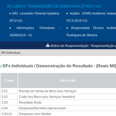
AFLUENTE TRANSMISSÃO DE ENERGIA ELÉTRICA S/A
DRI:
Leonardo Pimenta Gadelha -
Auditor:
KPMG Auditores Indep
(FCA V2)
(FCA 2019 V2)
Informações Trimestrais -
Responsável Técnico Auditor
30/09/2019 - V2
Rodrigues de Oliveira
Motivo de Reapresentação:
Reapresentação p