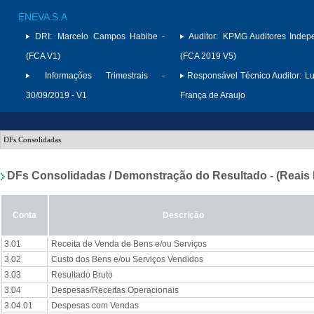
ENEVA S.A
DRI:
Marcelo Campos Habibe -
Auditor:
KPMG Auditores Indep
(FCA V1)
(FCA 2019 V5)
Informações Trimestrais -
Responsável Técnico Auditor:
Lu
30/09/2019 - V1
França de Araujo