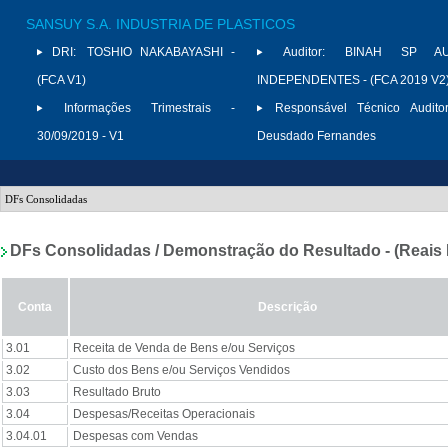
SANSUY S.A. INDUSTRIA DE PLASTICOS
DRI:
TOSHIO NAKABAYASHI -
Auditor:
BINAH SP AU
(FCA V1)
INDEPENDENTES - (FCA 2019 V2
Informações Trimestrais -
Responsável Técnico Auditor
30/09/2019 - V1
Deusdado Fernandes