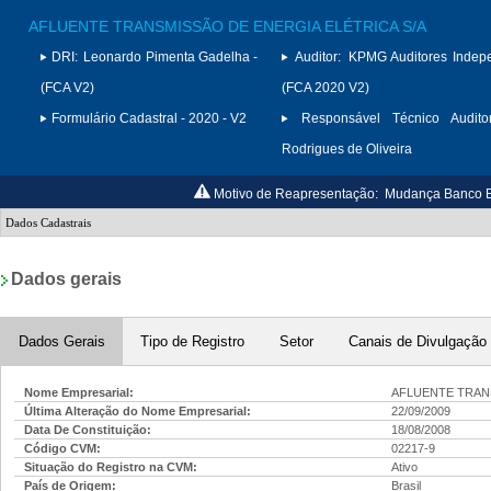
AFLUENTE TRANSMISSÃO DE ENERGIA ELÉTRICA S/A
DRI:
Leonardo Pimenta Gadelha -
Auditor:
KPMG Auditores Indep
(FCA V2)
(FCA 2020 V2)
Formulário Cadastral - 2020 - V2
Responsável Técnico Auditor
Rodrigues de Oliveira
Motivo de Reapresentação:
Mudança Banco Es