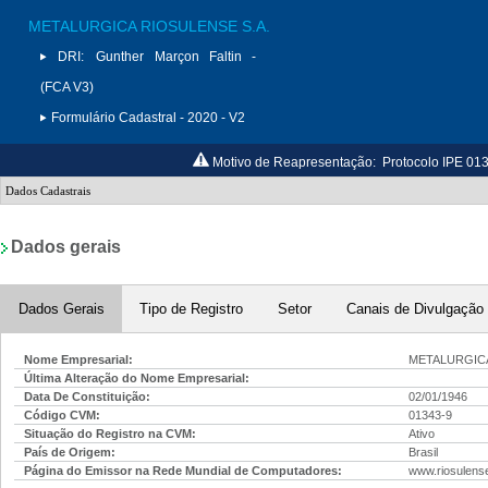
METALURGICA RIOSULENSE S.A.
DRI:
Gunther Marçon Faltin -
(FCA V3)
Formulário Cadastral - 2020 - V2
Motivo de Reapresentação:
Protocolo IPE 01