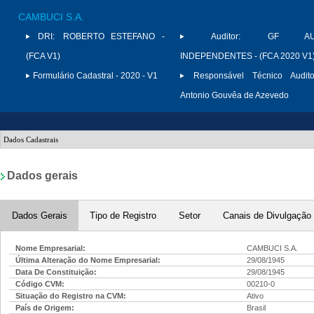
CAMBUCI S.A.
DRI:
ROBERTO ESTEFANO -
Auditor:
GF AUD
(FCA V1)
INDEPENDENTES - (FCA 2020 V1
Formulário Cadastral - 2020 - V1
Responsável Técnico Audito
Antonio Gouvêa de Azevedo