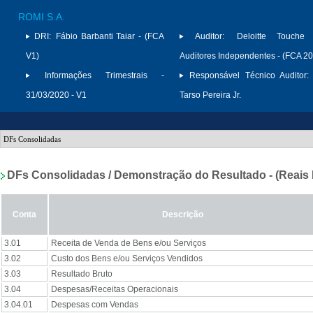
ROMI S.A.
DRI:
Fábio Barbanti Taiar - (FCA
Auditor:
Deloitte Touche
V1)
Auditores Independentes - (FCA 2
Informações Trimestrais -
Responsável Técnico Auditor:
31/03/2020 - V1
Tarso Pereira Jr.