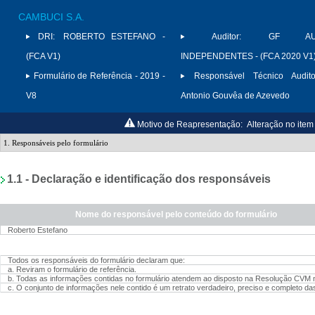
CAMBUCI S.A.
DRI:
ROBERTO ESTEFANO -
Auditor:
GF AUD
(FCA V1)
INDEPENDENTES - (FCA 2020 V1
Formulário de Referência - 2019 -
Responsável Técnico Audito
V8
Antonio Gouvêa de Azevedo
Motivo de Reapresentação:
Alteração no item