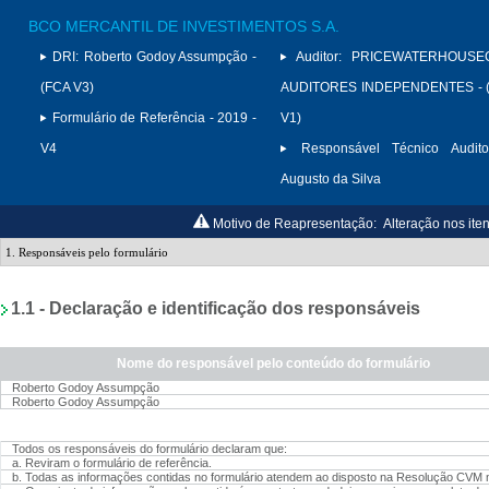
BCO MERCANTIL DE INVESTIMENTOS S.A.
DRI:
Roberto Godoy Assumpção -
Auditor:
PRICEWATERHOUSE
(FCA V3)
AUDITORES INDEPENDENTES - (
Formulário de Referência - 2019 -
V1)
V4
Responsável Técnico Audito
Augusto da Silva
Motivo de Reapresentação:
Alteração nos iten