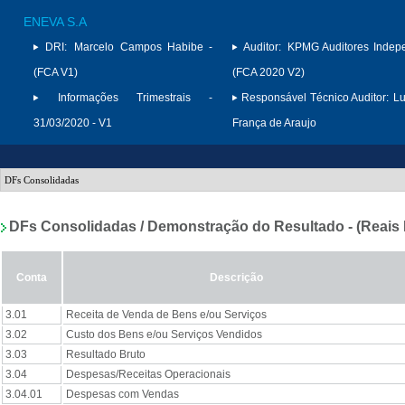
ENEVA S.A
DRI:
Marcelo Campos Habibe -
Auditor:
KPMG Auditores Indep
(FCA V1)
(FCA 2020 V2)
Informações Trimestrais -
Responsável Técnico Auditor:
Lu
31/03/2020 - V1
França de Araujo