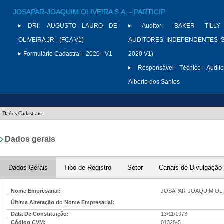
JOSAPAR-JOAQUIM OLIVEIRA S.A. - PARTICIP
DRI:
AUGUSTO LAURO DE
Auditor:
BAKER TILLY
OLIVEIRA JR - (FCA V1)
AUDITORES INDEPENDENTES S/
Formulário Cadastral - 2020 - V1
2020 V1)
Responsável Técnico Audito
Alberto dos Santos