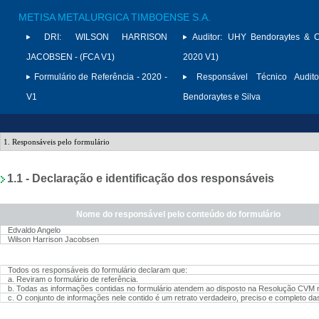
METISA METALURGICA TIMBOENSE S.A.
DRI:
WILSON HARRISON
Auditor:
UHY Bendoraytes & C
JACOBSEN - (FCA V1)
2020 V1)
Formulário de Referência - 2020 -
Responsável Técnico Audito
V1
Bendoraytes e Silva