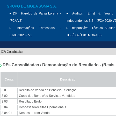
GRUPO DE MODA SOMA S.A.
DRI:
Haroldo de Paiva Lorena -
Auditor:
Ernst & Young A
(FCA V2)
Independentes S.S. - (FCA 2020 V
Informações Trimestrais -
Responsável Técnico Auditor:
31/03/2020 - V1
JOSÉ OZÓRIO MORAES