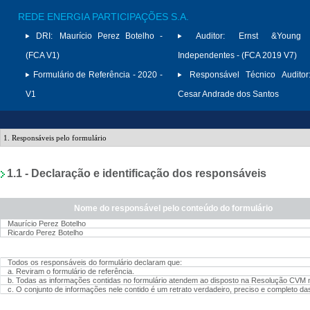
REDE ENERGIA PARTICIPAÇÕES S.A.
DRI:
Maurício Perez Botelho -
Auditor:
Ernst &Young A
(FCA V1)
Independentes - (FCA 2019 V7)
Formulário de Referência - 2020 -
Responsável Técnico Auditor
V1
Cesar Andrade dos Santos