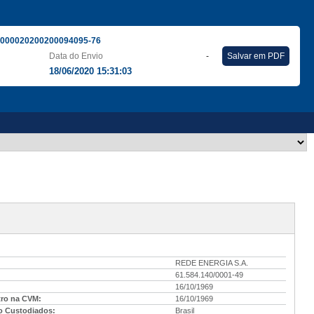
000020200200094095-76
Data do Envio
-
Salvar em PDF
18/06/2020 15:31:03