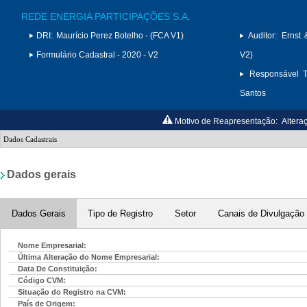
REDE ENERGIA PARTICIPAÇÕES S.A.
DRI:
Maurício Perez Botelho - (FCA V1)
Auditor:
Ernst 
Formulário Cadastral - 2020 - V2
V2)
Responsável T
Santos
Motivo de Reapresentação:
Altera