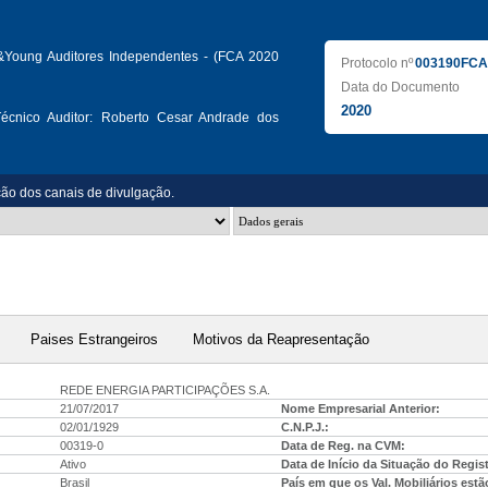
&Young Auditores Independentes - (FCA 2020
Protocolo nº
003190FCA
Data do Documento
2020
écnico Auditor:
Roberto Cesar Andrade dos
ção dos canais de divulgação.