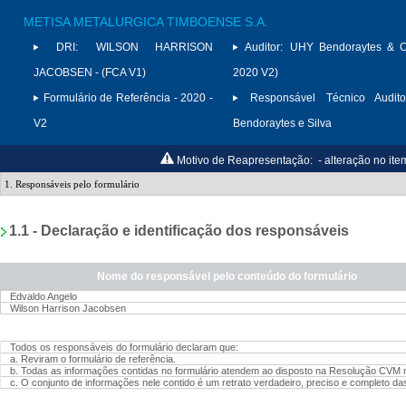
METISA METALURGICA TIMBOENSE S.A.
DRI:
WILSON HARRISON
Auditor:
UHY Bendoraytes & C
JACOBSEN - (FCA V1)
2020 V2)
Formulário de Referência - 2020 -
Responsável Técnico Audito
V2
Bendoraytes e Silva
Motivo de Reapresentação:
- alteração no ite