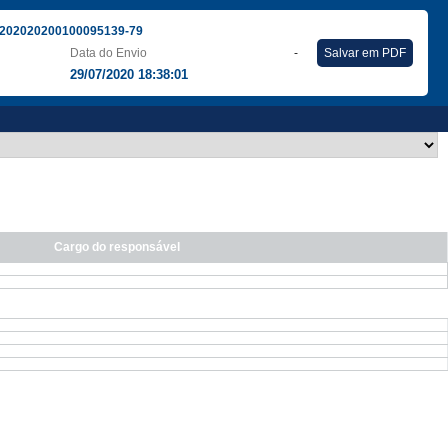
202020200100095139-79
Data do Envio
-
Salvar em PDF
29/07/2020 18:38:01