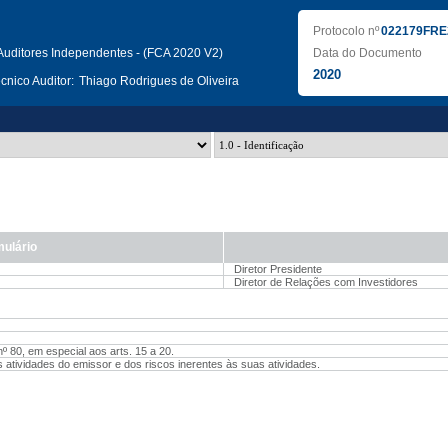
Protocolo nº
022179FRE
uditores Independentes - (FCA 2020 V2)
Data do Documento
2020
nico Auditor:
Thiago Rodrigues de Oliveira