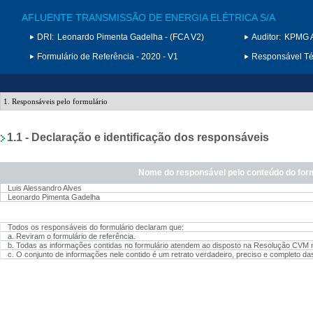
AFLUENTE TRANSMISSÃO DE ENERGIA ELÉTRICA S/A
DRI:
Leonardo Pimenta Gadelha - (FCA V2)
Auditor:
KPMG A
Formulário de Referência - 2020 - V1
Responsável Téc