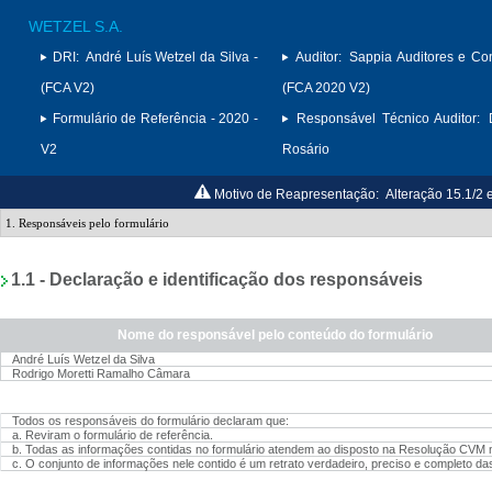
WETZEL S.A.
DRI:
André Luís Wetzel da Silva -
Auditor:
Sappia Auditores e Con
(FCA V2)
(FCA 2020 V2)
Formulário de Referência - 2020 -
Responsável Técnico Auditor:
V2
Rosário
Motivo de Reapresentação:
Alteração 15.1/2 