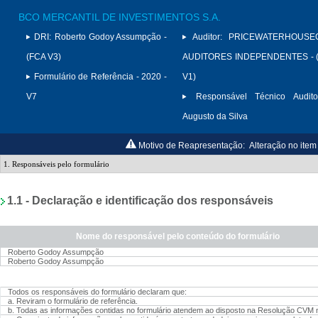
BCO MERCANTIL DE INVESTIMENTOS S.A.
DRI:
Roberto Godoy Assumpção -
Auditor:
PRICEWATERHOUSE
(FCA V3)
AUDITORES INDEPENDENTES - (
Formulário de Referência - 2020 -
V1)
V7
Responsável Técnico Audito
Augusto da Silva
Motivo de Reapresentação:
Alteração no item 