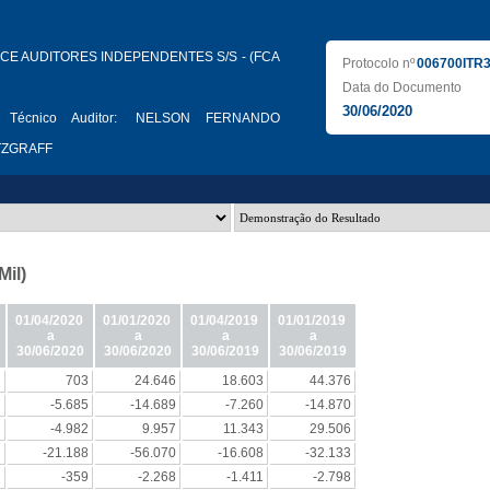
CE AUDITORES INDEPENDENTES S/S - (FCA
Protocolo nº
006700ITR
Data do Documento
30/06/2020
 Técnico Auditor:
NELSON FERNANDO
TZGRAFF