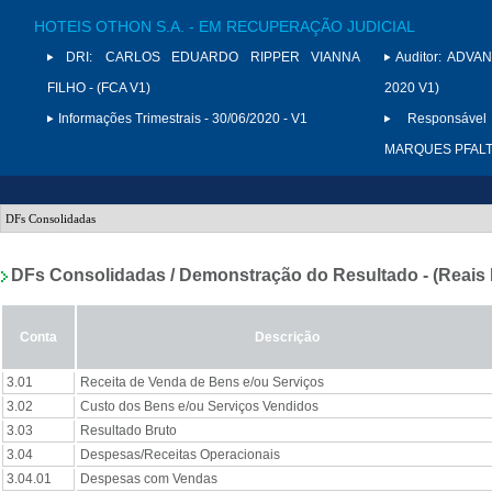
HOTEIS OTHON S.A. - EM RECUPERAÇÃO JUDICIAL
DRI:
CARLOS EDUARDO RIPPER VIANNA
Auditor:
ADVAN
FILHO - (FCA V1)
2020 V1)
Informações Trimestrais - 30/06/2020 - V1
Responsável
MARQUES PFAL