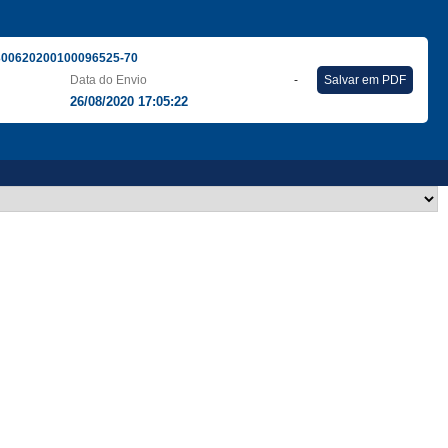
300620200100096525-70
Data do Envio
-
Salvar em PDF
26/08/2020 17:05:22