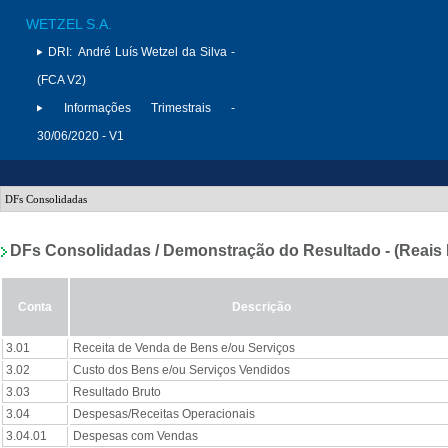
WETZEL S.A.
DRI:
André Luís Wetzel da Silva -
(FCA V2)
Informações Trimestrais -
30/06/2020 - V1