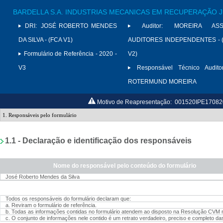
BARDELLA S.A. INDUSTRIAS MECANICAS EM RECUPERAÇÃO J
DRI:
JOSÉ ROBERTO MENDES
Auditor:
MOREIRA ASS
DA SILVA - (FCA V1)
AUDITORES INDEPENDENTES - (
Formulário de Referência - 2020 -
V2)
V3
Responsável Técnico Auditor
ROTERMUND MOREIRA
Motivo de Reapresentação:
001520IPE170820