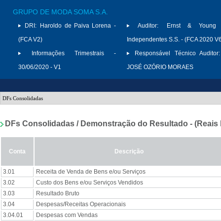
GRUPO DE MODA SOMA S.A.
DRI:
Haroldo de Paiva Lorena -
Auditor:
Ernst & Young A
(FCA V2)
Independentes S.S. - (FCA 2020 V
Informações Trimestrais -
Responsável Técnico Auditor:
30/06/2020 - V1
JOSÉ OZÓRIO MORAES