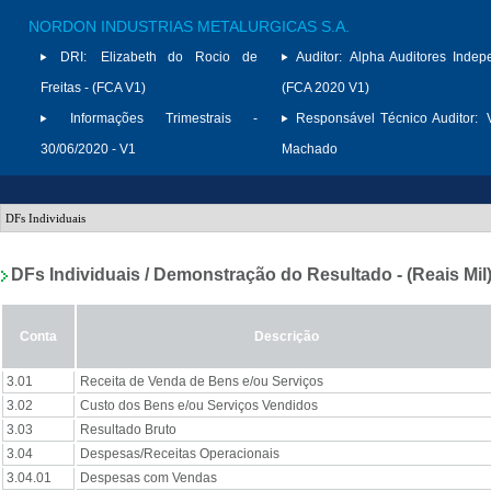
NORDON INDUSTRIAS METALURGICAS S.A.
DRI:
Elizabeth do Rocio de
Auditor:
Alpha Auditores Indep
Freitas - (FCA V1)
(FCA 2020 V1)
Informações Trimestrais -
Responsável Técnico Auditor:
30/06/2020 - V1
Machado