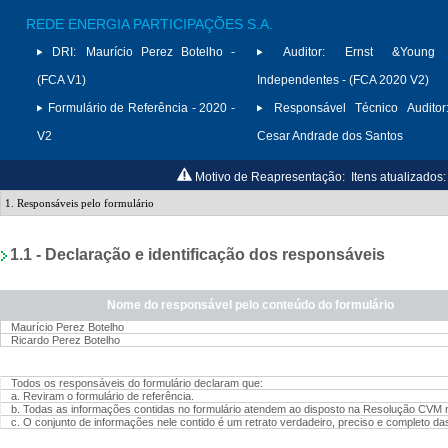
REDE ENERGIA PARTICIPAÇÕES S.A.
DRI:
Maurício Perez Botelho -
Auditor:
Ernst &Young A
(FCA V1)
Independentes - (FCA 2020 V2)
Formulário de Referência - 2020 -
Responsável Técnico Auditor
V2
Cesar Andrade dos Santos
Motivo de Reapresentação:
Itens atualizados: