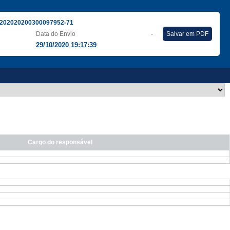
202020200300097952-71
Data do Envio
-
Salvar em PDF
29/10/2020 19:17:39