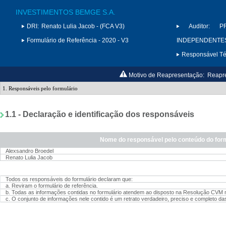
INVESTIMENTOS BEMGE S.A.
DRI:
Renato Lulia Jacob - (FCA V3)
Auditor:
P
Formulário de Referência - 2020 - V3
INDEPENDENTES 
Responsável Téc
Motivo de Reapresentação:
Reapre