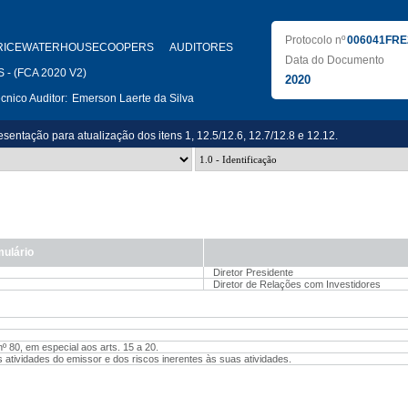
Protocolo nº
006041FRE
RICEWATERHOUSECOOPERS AUDITORES
Data do Documento
- (FCA 2020 V2)
2020
nico Auditor:
Emerson Laerte da Silva
sentação para atualização dos itens 1, 12.5/12.6, 12.7/12.8 e 12.12.