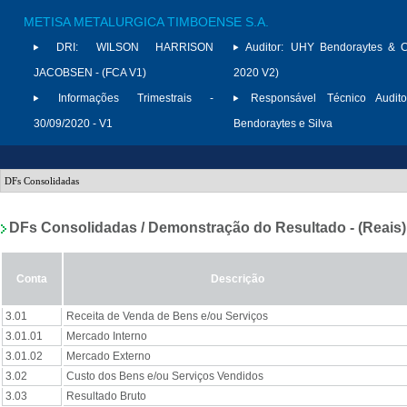
METISA METALURGICA TIMBOENSE S.A.
DRI:
WILSON HARRISON
Auditor:
UHY Bendoraytes & C
JACOBSEN - (FCA V1)
2020 V2)
Informações Trimestrais -
Responsável Técnico Audito
30/09/2020 - V1
Bendoraytes e Silva