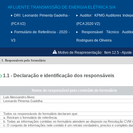
AFLUENTE TRANSMISSÃO DE ENERGIA ELÉTRICA S/A
DRI:
Leonardo Pimenta Gadelha -
Auditor:
KPMG Auditores Indep
(FCA V2)
(FCA 2020 V2)
Formulário de Referência - 2020 -
Responsável Técnico Auditor
V3
Rodrigues de Oliveira
Motivo de Reapresentação:
Item 12.5 - Ajust