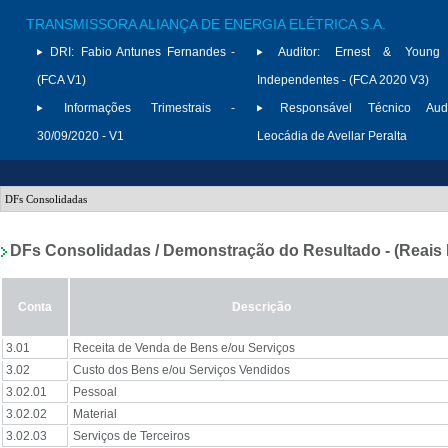
TRANSMISSORA ALIANÇA DE ENERGIA ELÉTRICA S.A.
DRI:
Fabio Antunes Fernandes -
Auditor:
Ernest & Young A
(FCA V1)
Independentes - (FCA 2020 V3)
Informações Trimestrais -
Responsável Técnico Audit
30/09/2020 - V1
Leocádia de Avellar Peralta