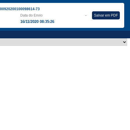
300920200100098614-73
Data do Envio
-
Salvar em PDF
16/11/2020 08:35:26