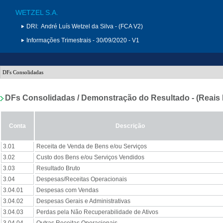
WETZEL S.A.
DRI:
André Luís Wetzel da Silva - (FCA V2)
Informações Trimestrais - 30/09/2020 - V1