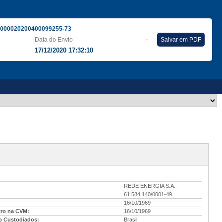
000020200400099255-73
Data do Envio
-
Salvar em PDF
17/12/2020 17:32:10