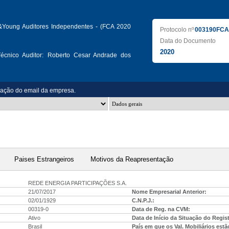
&Young Auditores Independentes - (FCA 2020
Protocolo nº
003190FCA
Data do Documento
2020
écnico Auditor:
Roberto Cesar Andrade dos
zação do email da empresa.