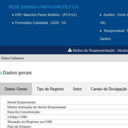
REDE ENERGIA PARTICIPAÇÕES S.A.
DRI:
Maurício Perez Botelho - (FCA V1)
Auditor:
Ernst 
Formulário Cadastral - 2020 - V4
V4)
Responsável T
Santos
Motivo de Reapresentação:
Atuali