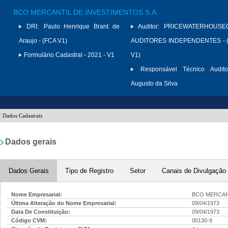
BCO MERCANTIL DE INVESTIMENTOS S.A.
DRI:
Paulo Henrique Brant de
Auditor:
PRICEWATERHOUSE
Araujo - (FCA V1)
AUDITORES INDEPENDENTES - (
Formulário Cadastral - 2021 - V1
V1)
Responsável Técnico Audito
Augusto da Silva