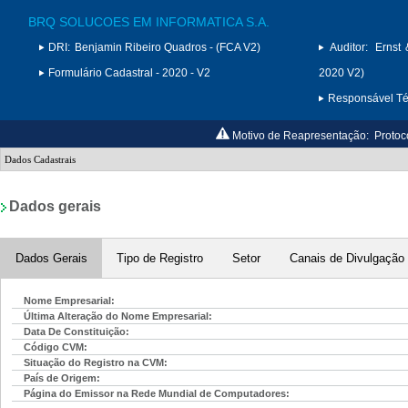
BRQ SOLUCOES EM INFORMATICA S.A.
DRI:
Benjamin Ribeiro Quadros - (FCA V2)
Auditor:
Ernst
Formulário Cadastral - 2020 - V2
2020 V2)
Responsável Téc
Motivo de Reapresentação:
Protoc