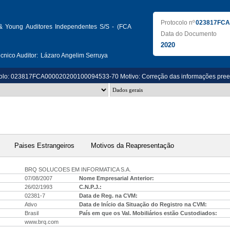
Protocolo nº
023817FCA
 & Young Auditores Independentes S/S - (FCA
Data do Documento
2020
nico Auditor:
Lázaro Angelim Serruya
olo: 023817FCA000020200100094533-70 Motivo: Correção das informações preenchi