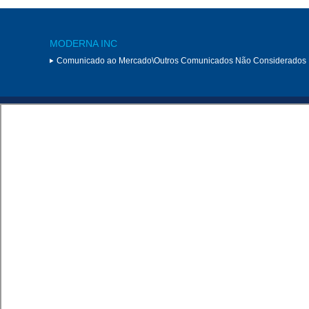
MODERNA INC
Comunicado ao Mercado\Outros Comunicados Não Considerados 