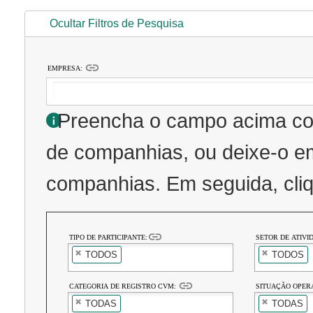
Ocultar Filtros de Pesquisa
link
EMPRESA:
Preencha o campo acima c
de companhias, ou deixe-o em branco para retornar todas as
compan
link
TIPO DE PARTICIPANTE:
SETOR DE ATIVI
TODOS
TODOS
link
CATEGORIA DE REGISTRO CVM:
SITUAÇÃO OPER
TODAS
TODAS