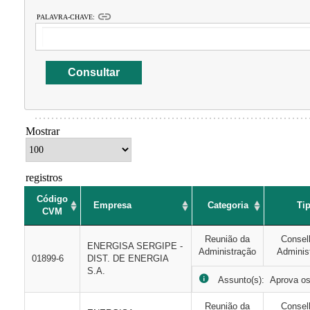
link
PALAVRA-CHAVE:
Mostrar
registros
Código
Empresa
Categoria
Ti
CVM
Reunião da
Consel
ENERGISA SERGIPE -
Administração
Adminis
01899-6
DIST. DE ENERGIA
S.A.
Assunto(s): Aprova os 
Reunião da
Consel