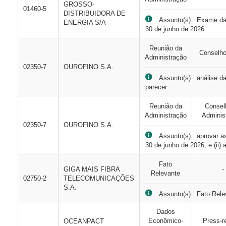
GROSSO-
01460-5
DISTRIBUIDORA DE
Assunto(s): Exame das I
ENERGIA S/A
30 de junho de 2026
Reunião da
Conselho
Administração
02350-7
OUROFINO S.A.
Assunto(s): análise das
parecer.
Reunião da
Consel
Administração
Adminis
02350-7
OUROFINO S.A.
Assunto(s): aprovar as 
30 de junho de 2026; e (ii
Fato
-
GIGA MAIS FIBRA
Relevante
02750-2
TELECOMUNICAÇÕES
S.A.
Assunto(s): Fato Relev
Dados
Econômico-
Press-r
OCEANPACT