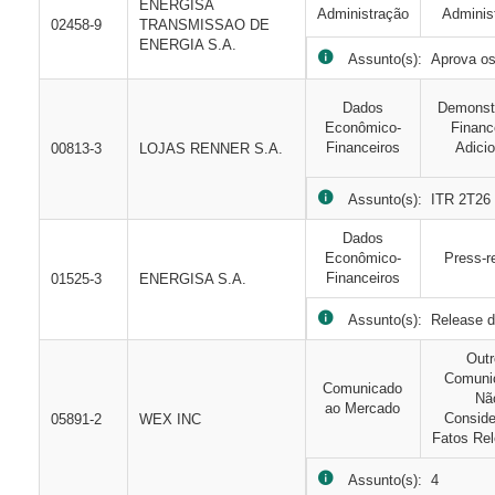
ENERGISA
Administração
Adminis
02458-9
TRANSMISSAO DE
ENERGIA S.A.
Assunto(s): Aprova os 
Dados
Demonst
Econômico-
Financ
Financeiros
Adicio
00813-3
LOJAS RENNER S.A.
Assunto(s): ITR 2T26 
Dados
Econômico-
Press-r
Financeiros
01525-3
ENERGISA S.A.
Assunto(s): Release d
Out
Comuni
Comunicado
Nã
ao Mercado
Consid
05891-2
WEX INC
Fatos Rel
Assunto(s): 4