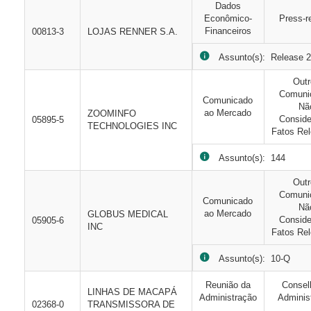
Dados
Econômico-
Press-r
Financeiros
00813-3
LOJAS RENNER S.A.
Assunto(s): Release 2T
Out
Comuni
Comunicado
Nã
ao Mercado
ZOOMINFO
Consid
05895-5
TECHNOLOGIES INC
Fatos Rel
Assunto(s): 144
Out
Comuni
Comunicado
Nã
ao Mercado
GLOBUS MEDICAL
Consid
05905-6
INC
Fatos Rel
Assunto(s): 10-Q
Reunião da
Consel
LINHAS DE MACAPÁ
Administração
Adminis
02368-0
TRANSMISSORA DE