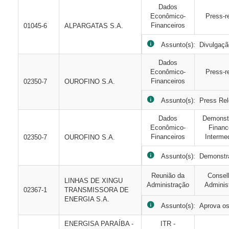
Dados
Econômico-
Press-r
Financeiros
01045-6
ALPARGATAS S.A.
Assunto(s): Divulgaçã
Dados
Econômico-
Press-r
Financeiros
02350-7
OUROFINO S.A.
Assunto(s): Press Rel
Dados
Demonst
Econômico-
Financ
Financeiros
Intermed
02350-7
OUROFINO S.A.
Assunto(s): Demonstraç
Reunião da
Consel
LINHAS DE XINGU
Administração
Adminis
02367-1
TRANSMISSORA DE
ENERGIA S.A.
Assunto(s): Aprova os 
ENERGISA PARAÍBA -
ITR -