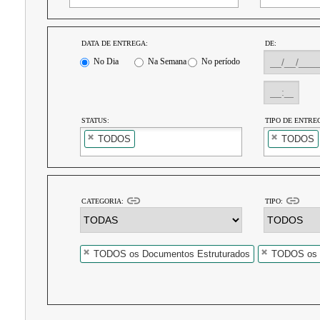
DATA DE ENTREGA:
DE:
No Dia
Na Semana
No período
STATUS:
TIPO DE ENTREG
TODOS
TODOS
link
link
CATEGORIA:
TIPO:
TODOS os Documentos Estruturados
TODOS os 