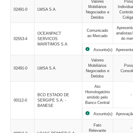
Valores
Posi
Mobiliários
Individua
02491-0
LWSA S.A.
Negociados e
Control
Detidos
Colig
Apresent
Comunicado
analistas
OCEANPACT
ao Mercado
do me
02553-4
SERVICOS
MARITIMOS S.A.
Assunto(s): Apresentaç
Valores
Mobiliários
Posi
02491-0
LWSA S.A.
Negociados e
Consol
Detidos
Ato
Homologatório
-
BCO ESTADO DE
emitido pelo
00112-0
SERGIPE S.A. -
Banco Central
BANESE
Assunto(s): Aprovação
Fato
-
Relevante