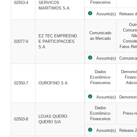
Financeiros
02553-4
SERVICOS
MARITIMOS S.A.
Assunto(s): Release de
Out
Comuni
Comunicado
Nã
EZ TEC EMPREEND.
ao Mercado
Consid
02077-0
E PARTICIPACOES
Fatos Rel
S.A.
Assunto(s): Comunicado
Dados
Demonst
Econômico-
Financ
Financeiros
Adicio
02350-7
OUROFINO S.A.
Assunto(s): Demonstra
Dados
Econômico-
Press-r
LOJAS QUERO-
Financeiros
02503-8
QUERO S/A
Assunto(s): Release 2T