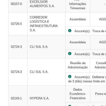
EXCELSIOR
00157-0
Informações
-
ALIMENTOS S.A.
Trimestrais
CORREDOR
Assembleia
AGD
LOGÍSTICA E
02726-0
INFRAESTRUTURA
S.A.
Assunto(s): Troca de c
Assembleia
AGD
02724-3
CLI SUL S.A.
Assunto(s): Troca de c
Reunião da
Consel
Administração
Adminis
02724-3
CLI SUL S.A.
Assunto(s): Deliberar s
de 3 (três) meses findo em
Dados
Econômico-
Press-r
Financeiros
02143-1
HYPERA S.A.