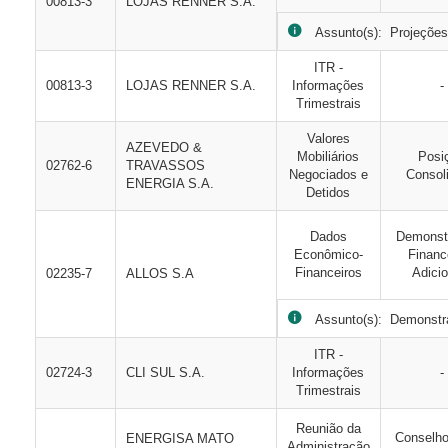
00813-3
LOJAS RENNER S.A.
Assunto(s): Projeções
ITR -
00813-3
LOJAS RENNER S.A.
Informações
-
Trimestrais
Valores
AZEVEDO &
Mobiliários
Posi
02762-6
TRAVASSOS
Negociados e
Consol
ENERGIA S.A.
Detidos
Dados
Demonst
Econômico-
Financ
Financeiros
Adicio
02235-7
ALLOS S.A
Assunto(s): Demonstraç
ITR -
02724-3
CLI SUL S.A.
Informações
-
Trimestrais
Reunião da
Conselho
ENERGISA MATO
Administração