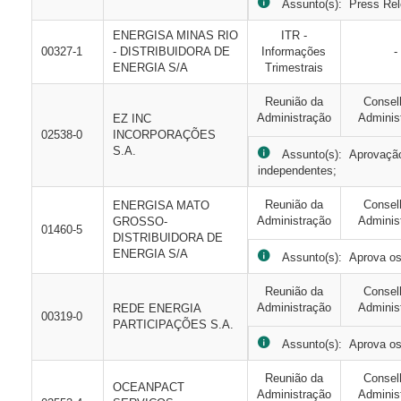
Assunto(s): Press Re
ENERGISA MINAS RIO
ITR -
00327-1
- DISTRIBUIDORA DE
Informações
-
ENERGIA S/A
Trimestrais
Reunião da
Consel
Administração
Adminis
EZ INC
02538-0
INCORPORAÇÕES
S.A.
Assunto(s): Aprovação d
independentes;
Reunião da
Consel
ENERGISA MATO
Administração
Adminis
GROSSO-
01460-5
DISTRIBUIDORA DE
ENERGIA S/A
Assunto(s): Aprova os 
Reunião da
Consel
Administração
Adminis
REDE ENERGIA
00319-0
PARTICIPAÇÕES S.A.
Assunto(s): Aprova os 
Reunião da
Consel
OCEANPACT
Administração
Adminis