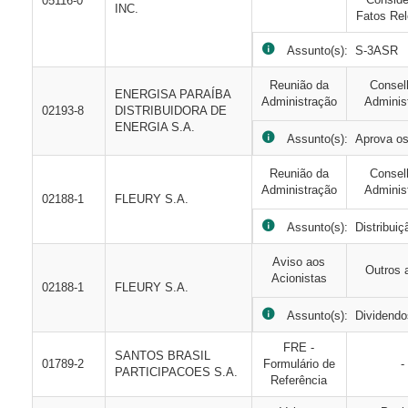
05116-0
INC.
Fatos Rel
Assunto(s): S-3ASR
Reunião da
Consel
ENERGISA PARAÍBA
Administração
Adminis
02193-8
DISTRIBUIDORA DE
ENERGIA S.A.
Assunto(s): Aprova os 
Reunião da
Consel
Administração
Adminis
02188-1
FLEURY S.A.
Assunto(s): Distribuiçã
Aviso aos
Outros 
Acionistas
02188-1
FLEURY S.A.
Assunto(s): Dividendos
FRE -
SANTOS BRASIL
01789-2
Formulário de
-
PARTICIPACOES S.A.
Referência