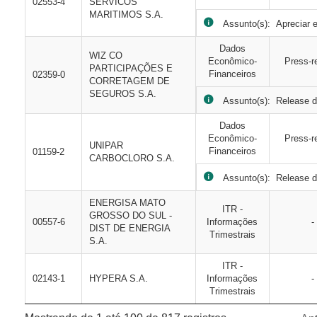
02553-4
SERVICOS
MARITIMOS S.A.
Assunto(s): Apreciar e 
Dados
WIZ CO
Econômico-
Press-r
PARTICIPAÇÕES E
Financeiros
02359-0
CORRETAGEM DE
SEGUROS S.A.
Assunto(s): Release d
Dados
Econômico-
Press-r
UNIPAR
Financeiros
01159-2
CARBOCLORO S.A.
Assunto(s): Release d
ENERGISA MATO
ITR -
GROSSO DO SUL -
00557-6
Informações
-
DIST DE ENERGIA
Trimestrais
S.A.
ITR -
02143-1
HYPERA S.A.
Informações
-
Trimestrais