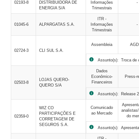
02193-8
DISTRIBUIDORA DE
Informações
-
ENERGIA S/A
Trimestrais
ITR -
01045-6
ALPARGATAS S.A.
Informações
-
Trimestrais
Assembleia
AGD
02724-3
CLI SUL S.A.
Assunto(s): Troca de c
Dados
Econômico-
Press-r
LOJAS QUERO-
Financeiros
02503-8
QUERO S/A
Assunto(s): Release 2
Apresent
Comunicado
WIZ CO
analistas
ao Mercado
PARTICIPAÇÕES E
do me
02359-0
CORRETAGEM DE
SEGUROS S.A.
Assunto(s): Apresenta
ITR -